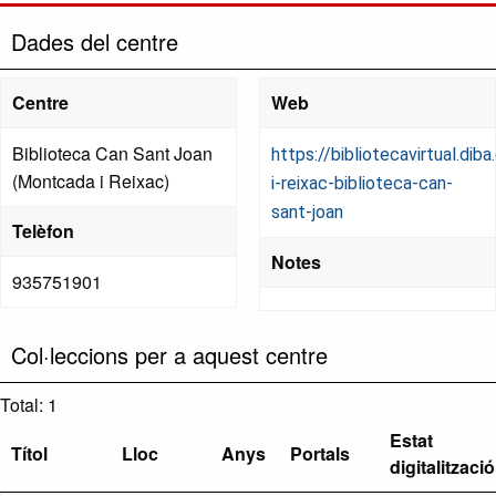
Dades del centre
Centre
Web
Biblioteca Can Sant Joan
https://bibliotecavirtual.di
(Montcada i Reixac)
i-reixac-biblioteca-can-
sant-joan
Telèfon
Notes
935751901
Col·leccions per a aquest centre
Total: 1
Estat
Títol
Lloc
Anys
Portals
digitalització