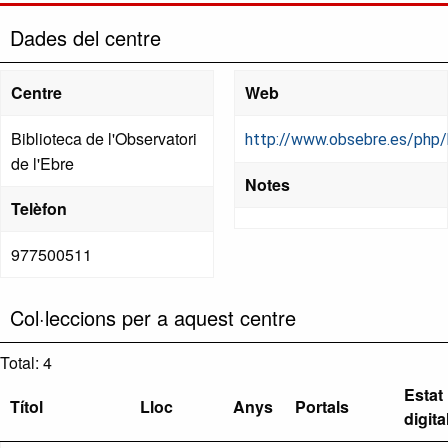
Dades del centre
Centre
Web
Biblioteca de l'Observatori
http://www.obsebre.es/php/
de l'Ebre
Notes
Telèfon
977500511
Col·leccions per a aquest centre
Total: 4
Estat
Títol
Lloc
Anys
Portals
digita