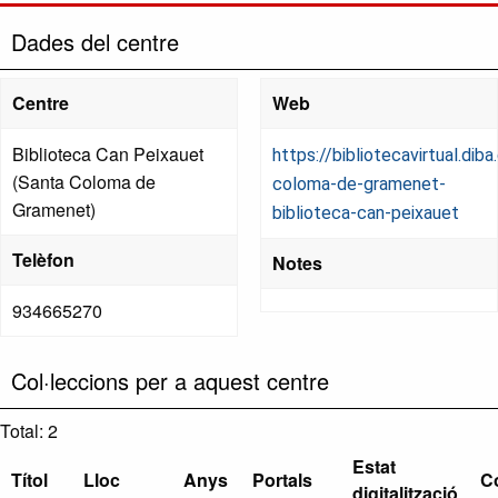
Dades del centre
Centre
Web
Biblioteca Can Peixauet
https://bibliotecavirtual.dib
(Santa Coloma de
coloma-de-gramenet-
Gramenet)
biblioteca-can-peixauet
Telèfon
Notes
934665270
Col·leccions per a aquest centre
Total: 2
Estat
Títol
Lloc
Anys
Portals
C
digitalització