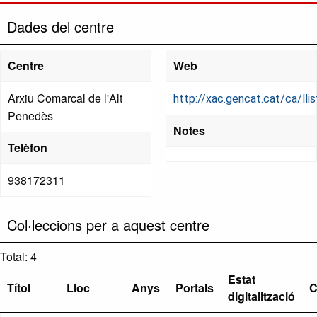
Dades del centre
Centre
Web
Arxiu Comarcal de l'Alt
http://xac.gencat.cat/ca/ll
Penedès
Notes
Telèfon
938172311
Col·leccions per a aquest centre
Total: 4
Estat
Títol
Lloc
Anys
Portals
C
digitalització