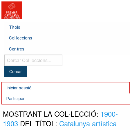
Títols
Col·leccions
Centres
Cercar
Col·leccions...
Iniciar sessió
Participar
MOSTRANT LA COL·LECCIÓ:
1900-
1903
DEL TÍTOL:
Catalunya artística