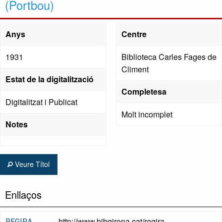
(Portbou)
Anys
Centre
1931
Biblioteca Carles Fages de
Climent
Estat de la digitalització
Completesa
Digitalitzat i Publicat
Molt incomplet
Notes
Veure Títol
Enllaços
http://www.bibgirona.cat/regira
REGIRA