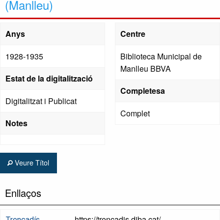
(Manlleu)
Anys
Centre
1928-1935
Biblioteca Municipal de
Manlleu BBVA
Estat de la digitalització
Completesa
Digitalitzat i Publicat
Complet
Notes
Veure Títol
Enllaços
https://trencadis.diba.cat/
Trencadís