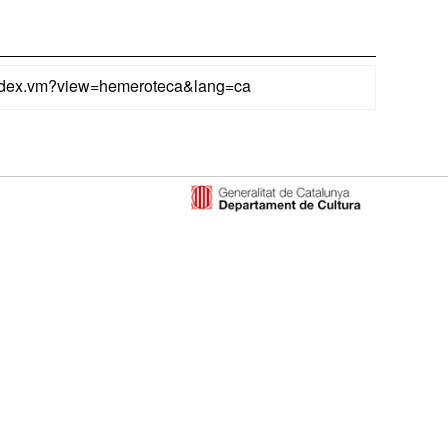
/index.vm?view=hemeroteca&lang=ca