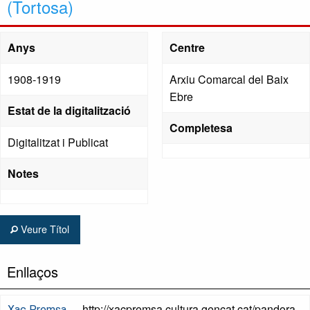
(Tortosa)
Anys
Centre
1908-1919
Arxiu Comarcal del Baix
Ebre
Estat de la digitalització
Completesa
Digitalitzat i Publicat
Notes
Veure Títol
Enllaços
http://xacpremsa.cultura.gencat.cat/pandora
Xac Premsa