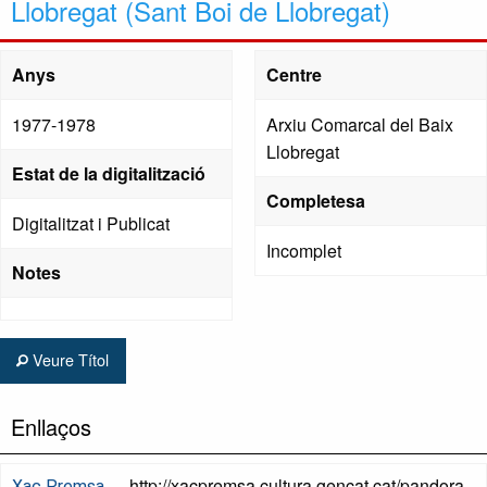
Llobregat (Sant Boi de Llobregat)
Anys
Centre
1977-1978
Arxiu Comarcal del Baix
Llobregat
Estat de la digitalització
Completesa
Digitalitzat i Publicat
Incomplet
Notes
Veure Títol
Enllaços
http://xacpremsa.cultura.gencat.cat/pandora
Xac Premsa