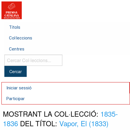
Títols
Col·leccions
Centres
Cercar
Col·leccions...
Iniciar sessió
Participar
MOSTRANT LA COL·LECCIÓ:
1835-
1836
DEL TÍTOL:
Vapor, El (1833)