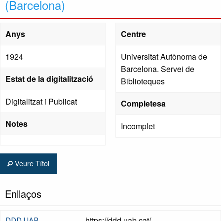
(Barcelona)
Anys
Centre
1924
Universitat Autònoma de
Barcelona. Servei de
Estat de la digitalització
Biblioteques
Digitalitzat i Publicat
Completesa
Notes
Incomplet
Veure Títol
Enllaços
https://ddd.uab.cat/
DDD UAB