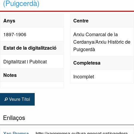
(Puigcerdà)
Anys
Centre
1897-1906
Arxiu Comarcal de la
Cerdanya/Arxiu Històric de
Estat de la digitalització
Puigcerdà
Digitalitzat i Publicat
Completesa
Notes
Incomplet
Veure Títol
Enllaços
http://xacpremsa.cultura.gencat.cat/pandora
Xac Premsa