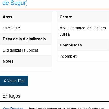
de Segur)
Anys
Centre
1975-1979
Arxiu Comarcal del Pallars
Jussà
Estat de la digitalització
Completesa
Digitalitzat i Publicat
Incomplet
Notes
Veure Títol
Enllaços
http://xacpremsa.cultura.gencat.cat/pandora
Xac Premsa