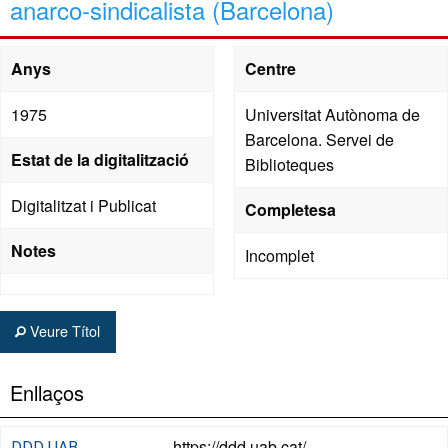
anarco-sindicalista (Barcelona)
Anys
Centre
1975
Universitat Autònoma de
Barcelona. Servei de
Estat de la digitalització
Biblioteques
Digitalitzat i Publicat
Completesa
Notes
Incomplet
Veure Títol
Enllaços
https://ddd.uab.cat/
DDD UAB