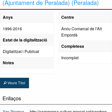
(Ajuntament de Peralada) (Peralada)
Anys
Centre
1996-2016
Arxiu Comarcal de l'Alt
Empordà
Estat de la digitalització
Completesa
Digitalitzat i Publicat
Incomplet
Notes
Veure Títol
Enllaços
http://xacpremsa.cultura.gencat.cat/pandora
Xac Premsa