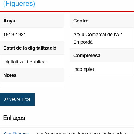
(Figueres)
Anys
Centre
1919-1931
Arxiu Comarcal de l'Alt
Empordà
Estat de la digitalització
Completesa
Digitalitzat i Publicat
Incomplet
Notes
Veure Títol
Enllaços
http://xacpremsa.cultura.gencat.cat/pandora
Xac Premsa