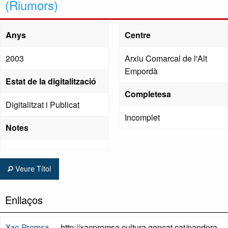
(Riumors)
Anys
Centre
2003
Arxiu Comarcal de l'Alt
Empordà
Estat de la digitalització
Completesa
Digitalitzat i Publicat
Incomplet
Notes
Veure Títol
Enllaços
http://xacpremsa.cultura.gencat.cat/pandora
Xac Premsa