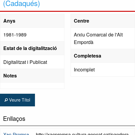
(Cadaqués)
Anys
Centre
1981-1989
Arxiu Comarcal de l'Alt
Empordà
Estat de la digitalització
Completesa
Digitalitzat i Publicat
Incomplet
Notes
Veure Títol
Enllaços
http://xacpremsa.cultura.gencat.cat/pandora
Xac Premsa