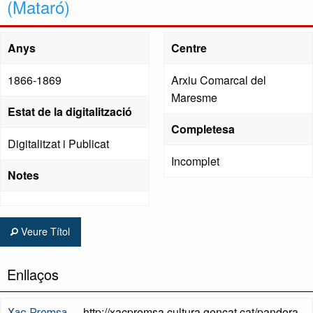
(Mataró)
Anys
Centre
1866-1869
Arxiu Comarcal del
Maresme
Estat de la digitalització
Completesa
Digitalitzat i Publicat
Incomplet
Notes
Veure Títol
Enllaços
http://xacpremsa.cultura.gencat.cat/pandora
Xac Premsa