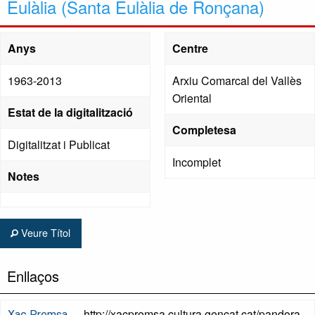
Eulàlia (Santa Eulàlia de Ronçana)
Anys
Centre
1963-2013
Arxiu Comarcal del Vallès
Oriental
Estat de la digitalització
Completesa
Digitalitzat i Publicat
Incomplet
Notes
Veure Títol
Enllaços
http://xacpremsa.cultura.gencat.cat/pandora
Xac Premsa