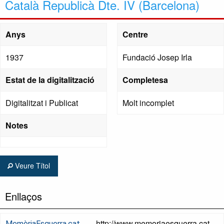
Català Republicà Dte. IV (Barcelona)
Anys
Centre
1937
Fundació Josep Irla
Estat de la digitalització
Completesa
Digitalitzat i Publicat
Molt incomplet
Notes
Veure Títol
Enllaços
http://www.memoriaesquerra.cat
MemòriaEsquerra.cat