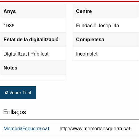
Anys
Centre
1936
Fundació Josep Irla
Estat de la digitalització
Completesa
Digitalitzat i Publicat
Incomplet
Notes
Veure Títol
Enllaços
http://www.memoriaesquerra.cat
MemòriaEsquerra.cat