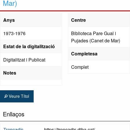
Mar)
Anys
Centre
1973-1976
Biblioteca Pare Gual i
Pujades (Canet de Mar)
Estat de la digitalització
Completesa
Digitalitzat i Publicat
Complet
Notes
Veure Títol
Enllaços
https://trencadis.diba.cat/
Trencadís