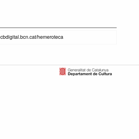
ahcbdigital.bcn.cat/hemeroteca