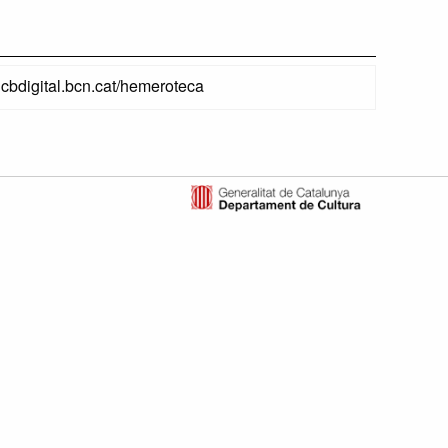
ahcbdigital.bcn.cat/hemeroteca