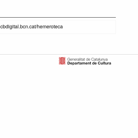
ahcbdigital.bcn.cat/hemeroteca