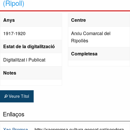
(Ripoll)
Anys
Centre
1917-1920
Arxiu Comarcal del
Ripollès
Estat de la digitalització
Completesa
Digitalitzat i Publicat
Notes
Veure Títol
Enllaços
http://xacpremsa.cultura.gencat.cat/pandora
Xac Premsa