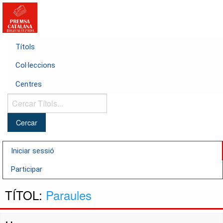
Títols
Col·leccions
Centres
Cercar
Títols...
Iniciar sessió
Participar
TÍTOL:
Paraules