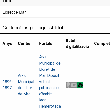
Lloc
Lloret de Mar
Col·leccions per aquest títol
Estat
Anys
Centre
Portals
Complet
digitalització
Arxiu
Municipal de
Lloret de
Arxiu
Mar. Dipòsit
1896-
Municipal
virtual
1897
de Lloret
publicacions
de Mar
d'àmbit
local.
Hemeroteca