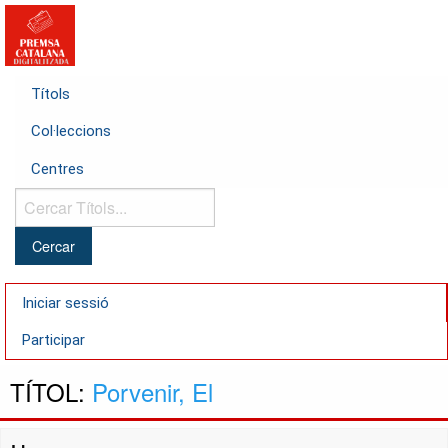
Títols
Col·leccions
Centres
Cercar
Títols...
Iniciar sessió
Participar
TÍTOL:
Porvenir, El