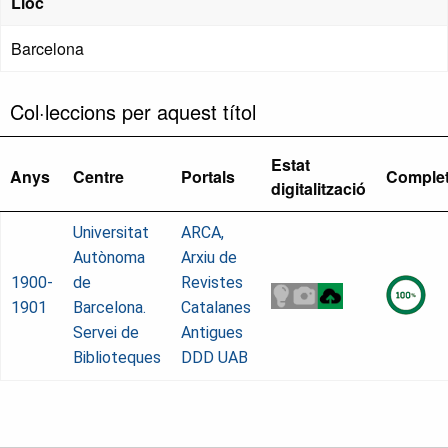
Lloc
Barcelona
Col·leccions per aquest títol
Estat
Anys
Centre
Portals
Comple
digitalització
Universitat
ARCA,
Autònoma
Arxiu de
1900-
de
Revistes
1901
Barcelona.
Catalanes
Servei de
Antigues
Biblioteques
DDD UAB