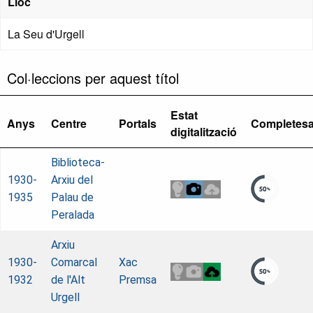
Lloc
La Seu d'Urgell
Col·leccions per aquest títol
Estat
Anys
Centre
Portals
Completes
digitalització
Biblioteca-
1930-
Arxiu del
1935
Palau de
Peralada
Arxiu
1930-
Comarcal
Xac
1932
de l'Alt
Premsa
Urgell