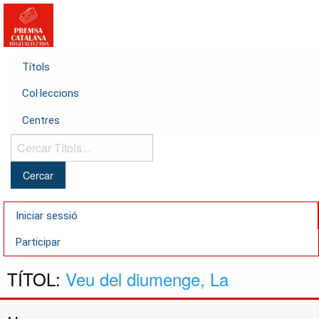
Títols
Col·leccions
Centres
Cercar
Títols...
Iniciar sessió
Participar
TÍTOL:
Veu del diumenge, La