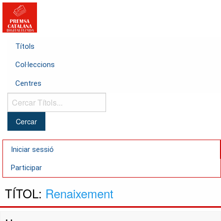
Títols
Col·leccions
Centres
Cercar
Títols...
Iniciar sessió
Participar
TÍTOL:
Renaixement