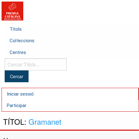
Títols
Col·leccions
Centres
Cercar
Títols...
Iniciar sessió
Participar
TÍTOL:
Gramanet