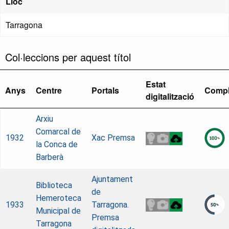
Lloc
Tarragona
Col·leccions per aquest títol
Estat
Anys
Centre
Portals
Compl
digitalització
Arxiu
Comarcal de
1932
Xac Premsa
la Conca de
Barberà
Ajuntament
Biblioteca
de
Hemeroteca
1933
Tarragona.
Municipal de
Premsa
Tarragona