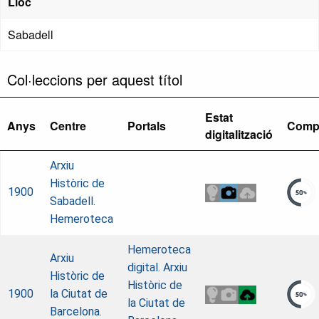
Lloc
Sabadell
Col·leccions per aquest títol
Estat
Anys
Centre
Portals
Comp
digitalització
Arxiu
Històric de
1900
Sabadell.
Hemeroteca
Hemeroteca
Arxiu
digital. Arxiu
Històric de
Històric de
1900
la Ciutat de
la Ciutat de
Barcelona.