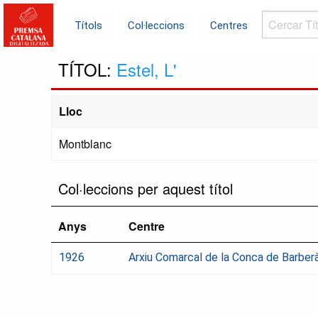
Cercar
Títols
Col·leccions
Centres
Títols...
TÍTOL:
Estel, L'
Lloc
Montblanc
Col·leccions per aquest títol
Anys
Centre
1926
Arxiu Comarcal de la Conca de Barber