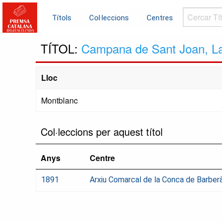
Cercar
Títols
Col·leccions
Centres
Títols...
TÍTOL:
Campana de Sant Joan, L
Lloc
Montblanc
Col·leccions per aquest títol
Anys
Centre
1891
Arxiu Comarcal de la Conca de Barber