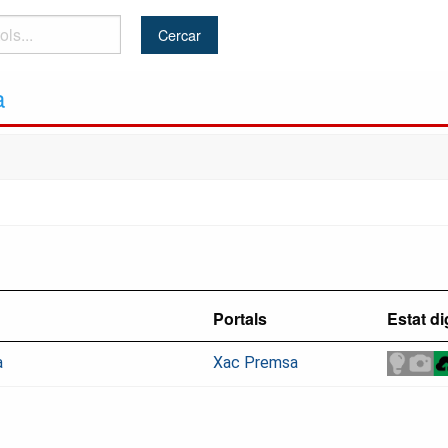
a
Portals
Estat di
à
Xac Premsa