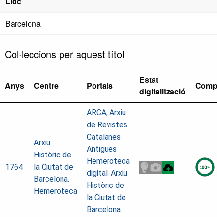
Lloc
Barcelona
Col·leccions per aquest títol
Estat
Anys
Centre
Portals
Comp
digitalització
ARCA, Arxiu
de Revistes
Catalanes
Arxiu
Antigues
Històric de
Hemeroteca
1764
la Ciutat de
digital. Arxiu
Barcelona.
Històric de
Hemeroteca
la Ciutat de
Barcelona