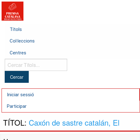
Títols
Col·leccions
Centres
Cercar
Títols...
Iniciar sessió
Participar
TÍTOL:
Caxón de sastre catalán, El