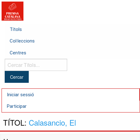
Títols
Col·leccions
Centres
Cercar
Títols...
Iniciar sessió
Participar
TÍTOL:
Calasancio, El