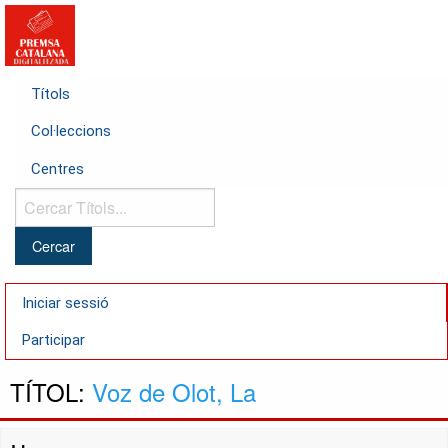
Títols
Col·leccions
Centres
Cercar
Títols...
Iniciar sessió
Participar
TÍTOL:
Voz de Olot, La