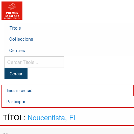
Títols
Col·leccions
Centres
Cercar
Títols...
Iniciar sessió
Participar
TÍTOL:
Noucentista, El