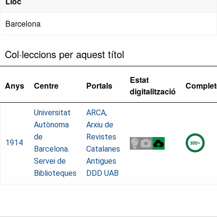
Lloc
Barcelona
Col·leccions per aquest títol
Estat
Anys
Centre
Portals
Complet
digitalització
Universitat
ARCA,
Autònoma
Arxiu de
de
Revistes
1914
Barcelona.
Catalanes
Servei de
Antigues
Biblioteques
DDD UAB