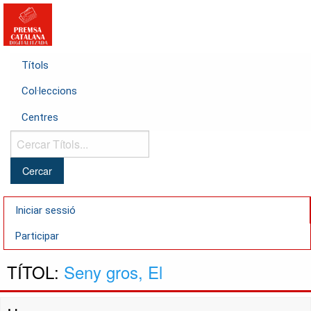
Títols
Col·leccions
Centres
Cercar
Títols...
Iniciar sessió
Participar
TÍTOL:
Seny gros, El