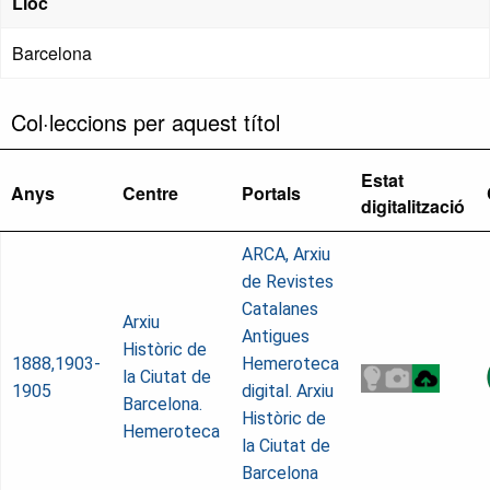
Lloc
Barcelona
Col·leccions per aquest títol
Estat
Anys
Centre
Portals
digitalització
ARCA, Arxiu
de Revistes
Catalanes
Arxiu
Antigues
Històric de
1888,1903-
Hemeroteca
la Ciutat de
1905
digital. Arxiu
Barcelona.
Històric de
Hemeroteca
la Ciutat de
Barcelona