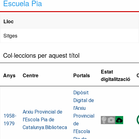
Escuela Pia
Lloc
Sitges
Col·leccions per aquest títol
Estat
Anys
Centre
Portals
digitalització
Dipòsit
Digital de
l'Arxiu
Arxiu Provincial de
1958-
Provincial
l'Escola Pia de
1979
de
Catalunya.Biblioteca
l’Escola