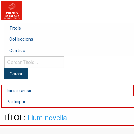
Títols
Col·leccions
Centres
Cercar
Títols...
Iniciar sessió
Participar
TÍTOL:
Llum novella