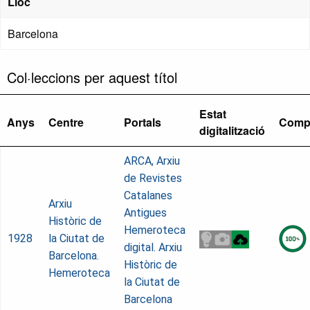
Lloc
Barcelona
Col·leccions per aquest títol
Estat
Anys
Centre
Portals
Comp
digitalització
ARCA, Arxiu
de Revistes
Catalanes
Arxiu
Antigues
Històric de
Hemeroteca
1928
la Ciutat de
digital. Arxiu
Barcelona.
Històric de
Hemeroteca
la Ciutat de
Barcelona