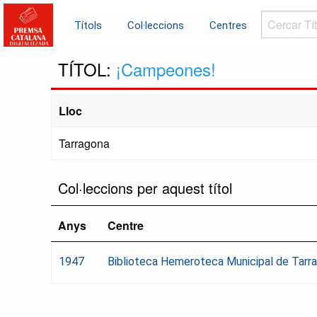
Cercar
Títols
Col·leccions
Centres
Títols...
TÍTOL:
¡Campeones!
Lloc
Tarragona
Col·leccions per aquest títol
Anys
Centre
1947
Biblioteca Hemeroteca Municipal de Tarr