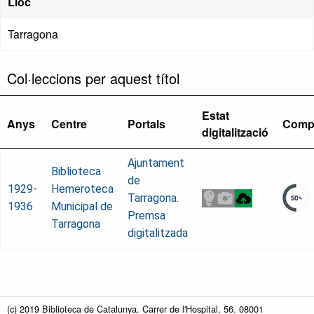
Lloc
Tarragona
Col·leccions per aquest títol
Estat
Anys
Centre
Portals
Comp
digitalització
Ajuntament
Biblioteca
de
1929-
Hemeroteca
Tarragona.
1936
Municipal de
Premsa
Tarragona
digitalitzada
(c) 2019 Biblioteca de Catalunya. Carrer de l'Hospital, 56. 08001